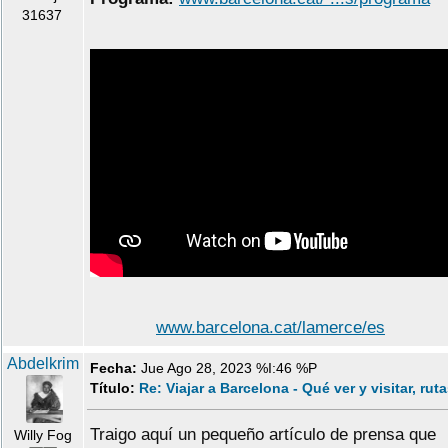
31637
www.barcelona.cat/lamerce/es
Abdelkrim
Fecha:
Jue Ago 28, 2023 %I:46 %P
Título:
Re: Viajar a Barcelona - Qué ver y visitar, rut
Traigo aquí un pequeño artículo de prensa que
Willy Fog