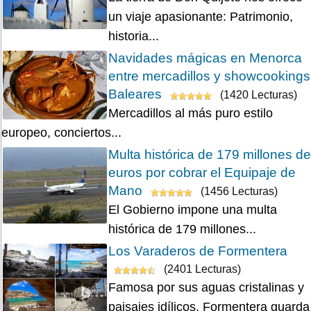
un viaje apasionante: Patrimonio,
historia...
Navidades mágicas en Menorca
entre mercadillos y showcookings
Baleares
(1420 Lecturas)
Mercadillos al más puro estilo
europeo, conciertos...
Multa histórica de 179 millones de
euros por cobrar el Equipaje de
Mano
(1456 Lecturas)
El Gobierno impone una multa
histórica de 179 millones...
Los Varaderos de Formentera
(2401 Lecturas)
Famosa por sus aguas cristalinas y
paisajes idílicos, Formentera guarda