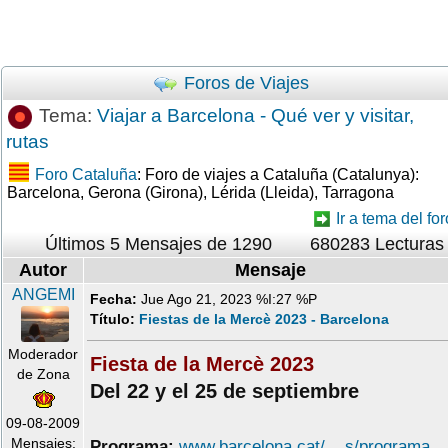
Foros de Viajes
Tema:
Viajar a Barcelona - Qué ver y visitar,
rutas
Foro Cataluña
: Foro de viajes a Cataluña (Catalunya):
Barcelona, Gerona (Girona), Lérida (Lleida), Tarragona
Ir a tema del for
Últimos 5 Mensajes de 1290
680283 Lecturas
Autor
Mensaje
ANGEMI
Fecha:
Jue Ago 21, 2023 %I:27 %P
Título:
Fiestas de la Mercè 2023 - Barcelona
Moderador
Fiesta de la Mercè 2023
de Zona
Del 22 y el 25 de septiembre
09-08-2009
Mensajes:
Programa:
www.barcelona.cat/ ...s/programa