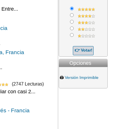
Entre...
cia
.
a, Francia
Opciones
.
🖨️
Versión Imprimible
(2747 Lecturas)
ar con casi 2...
és - Francia