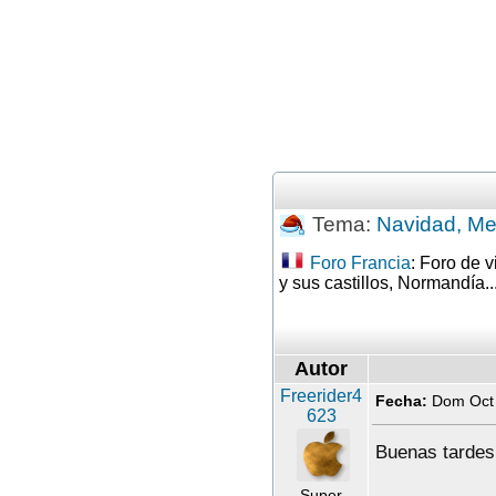
Tema:
Navidad, Mer
Foro Francia
: Foro de v
y sus castillos, Normandía..
Autor
Freerider4
Fecha:
Dom Oct
623
Buenas tardes
Super