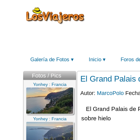
Galería de Fotos
Inicio
Foros d
Fotos / Pics
El Grand Palais 
Yonhey
:
Francia
Autor:
MarcoPolo
Fecha
El Grand Palais de 
sobre hielo
Yonhey
:
Francia