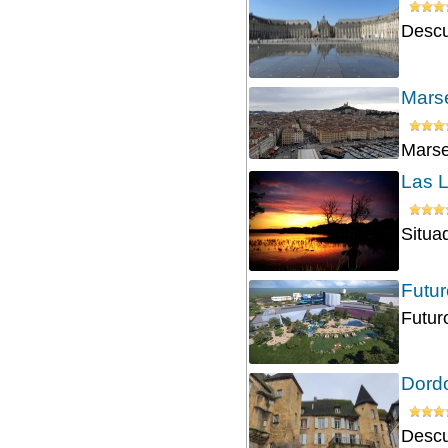
Descu
Marse
Marsel
Las L
Situa
Futu
Futur
Dordo
Descu