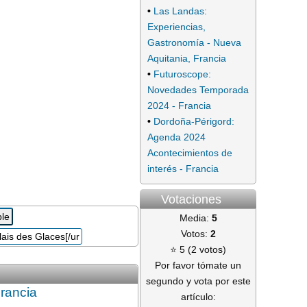
•
Las Landas:
Experiencias,
Gastronomía - Nueva
Aquitania, Francia
•
Futuroscope:
Novedades Temporada
2024 - Francia
•
Dordoña-Périgord:
Agenda 2024
Acontecimientos de
interés - Francia
Votaciones
Media:
5
Votos:
2
⭐ 5 (2 votos)
Por favor tómate un
segundo y vota por este
rancia
artículo: