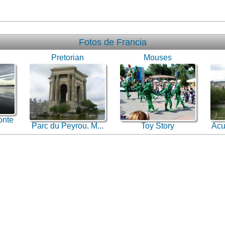
Fotos de Francia
Pretorian
Mouses
onte
Parc du Peyrou. M...
Toy Story
Acu