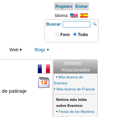
Registro
Entrar
Idioma:
Buscar
🔍
Foro
Todo
Web
Blogs
Enlaces
Relacionados
•
Más Acerca de
Eventos
•
Más Acerca de Francia
 de patinaje
Noticia más leída
sobre Eventos:
•
Fiesta de los Martires