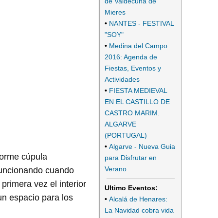
de Valdecuna de
Mieres
•
NANTES - FESTIVAL
"SOY"
•
Medina del Campo
2016: Agenda de
Fiestas, Eventos y
Actividades
•
FIESTA MEDIEVAL
EN EL CASTILLO DE
CASTRO MARIM.
ALGARVE
(PORTUGAL)
•
Algarve - Nueva Guia
enorme cúpula
para Disfrutar en
Verano
n funcionando cuando
primera vez el interior
Ultimo Eventos:
un espacio para los
•
Alcalá de Henares:
La Navidad cobra vida