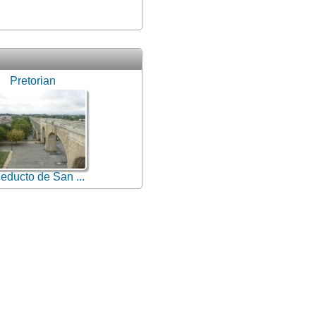
Pretorian
educto de San ...