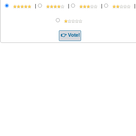
|
|
|
|