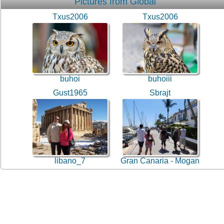
Pictures from Global
Txus2006
Txus2006
buhoi
buhoiii
Gust1965
Sbrajt
libano_7
Gran Canaria - Mogan