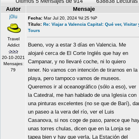
Últimos 5 Mensajes de 914
638838 Lecturas
Autor
Mensaje
j0lu
Fecha:
Mar Jul 20, 2024 %I:25 %P
Título:
Re: Viajar a Valencia Capital: Qué ver, Visitar 
Tours
Travel
Bueno, voy a estar 3 días en Valencia. Me
Addict
alojaré cerca de El Corte Inglés que hay en
20-10-2021
Campanar, y no llevaré coche, ni lo quiero
Mensajes:
tener. No vamos con intención de tirarnos en la
79
playa, pero tampoco vamos de museos.
Queremos ir al oceanográfico (sólo a eso), ver
la Catedral, me han hablado de una Iglesia con
una pinturas excelentes (no se que de Barí), da
un paseo a la vera del río, ver el Luis
Casanova, si nos coge de paso, parece que ha
unas torres chulas, dicen que en la Lonja se
tapea bien y hay que verla, La Estación del