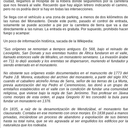
ciudad, llegamos al Hospital de la Ribera donde seguiremos por la carretera
que nos llevará al valle. Recuerdo que hay algún letrero indicando el camino,
pero no os podría decir si hay en todas las intersecciones.
Se llega con el vehículo a una zona de parking, a menos de dos kilómetros de
las ruinas del Monasterio. Desde este punto, pasado el control de entrada,
solamente se puede acceder a pie por la carretera de tierra que va a dar
directamente a las ruinas. La entrada es gratuita. Por supuesto, prohibido hacer
fuego y acampar.
Un poco de información histórica, sacada de la Wikipedia:
“Sus orígenes se remontan a tiempos antiguos. En 568, bajo el reinado de
Leovigildo, San Donato y sus eremitas huidos de África fundaron en el valle,
llamado entonces valle de Miralles, un monasterio servetano. La invasión árabe
en 711 lo dejó asolado y los eremitas se dispersaron, muriendo el fundador y
siendo enterrado en el monasterio.
No obstante sus orígenes están documentados en el manuscrito de 1773 del
Padre J.B. Morera, estudioso del archivo del monasterio, a partir del siglo XIV,
cuando el caballero alcireño Arnau de Serra, señor de las tierras de La Murta,
previa autorización del rey Pedro el Ceremonioso, las donó a un grupo de
ermitaños establecidos en el valle con la condición de fundar una comunidad
religiosa, que viviese bajo la regla de San Jerónimo. Tras profesar en Jávea
como monjes de esta orden, el papa Gregorio XI les concedió la bula para
fundar un monasterio en 1376.
En 1835, a raíz de la desamortización de Mendizábal, el monasterio fue
clausurado. Contaba en ese momento con once monjes. En 1838 pasó a manos
privadas, iniciándose un proceso de abandono y expoliación de sus bienes
hasta su total ruina, que se vio agravada al ser engullidos los edificios por la
naturaleza que los rodeaba.