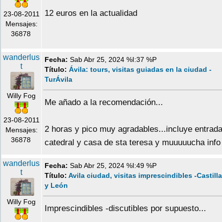
12 euros en la actualidad
23-08-2011
Mensajes:
36878
wanderlus
Fecha:
Sab Abr 25, 2024 %I:37 %P
t
Título:
Ávila: tours, visitas guiadas en la ciudad -
TurÁvila
Willy Fog
Me añado a la recomendación...
23-08-2011
2 horas y pico muy agradables...incluye entrad
Mensajes:
36878
catedral y casa de sta teresa y muuuuucha info
wanderlus
Fecha:
Sab Abr 25, 2024 %I:49 %P
t
Título:
Avila ciudad, visitas imprescindibles -Castilla
y León
Willy Fog
Imprescindibles -discutibles por supuesto...