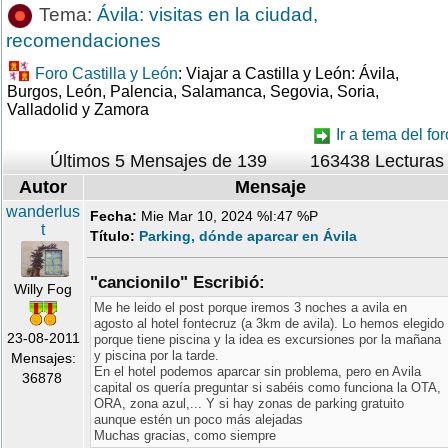
Tema:
Ávila: visitas en la ciudad,
recomendaciones
Foro Castilla y León
: Viajar a Castilla y León: Ávila,
Burgos, León, Palencia, Salamanca, Segovia, Soria,
Valladolid y Zamora
Ir a tema del for
Últimos 5 Mensajes de 139
163438 Lecturas
Autor
Mensaje
wanderlus
Fecha:
Mie Mar 10, 2024 %I:47 %P
t
Título:
Parking, dónde aparcar en Ávila
"cancionilo" Escribió:
Willy Fog
Me he leido el post porque iremos 3 noches a avila en
agosto al hotel fontecruz (a 3km de avila). Lo hemos elegido
23-08-2011
porque tiene piscina y la idea es excursiones por la mañana
y piscina por la tarde.
Mensajes:
En el hotel podemos aparcar sin problema, pero en Avila
36878
capital os quería preguntar si sabéis como funciona la OTA,
ORA, zona azul,... Y si hay zonas de parking gratuito
aunque estén un poco más alejadas
Muchas gracias, como siempre