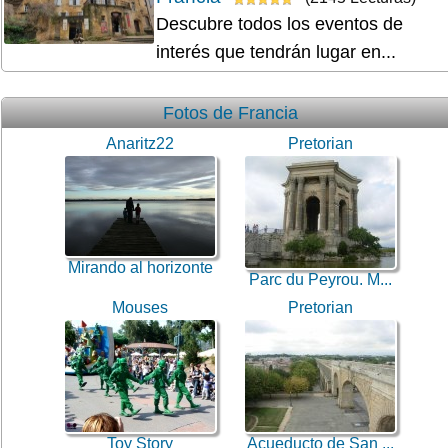
Descubre todos los eventos de
interés que tendrán lugar en...
Fotos de Francia
Anaritz22
Pretorian
Mirando al horizonte
Parc du Peyrou. M...
Mouses
Pretorian
Toy Story
Acueducto de San ...