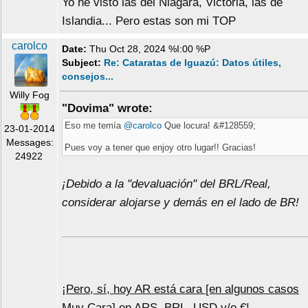
Yo he visto las del Niágara, Victoria, las de
Islandia... Pero estas son mi TOP
carolco
Date:
Thu Oct 28, 2024 %I:00 %P
Subject:
Re: Cataratas de Iguazú: Datos útiles,
consejos...
Willy Fog
"Dovima" wrote:
Eso me temía
@carolco
Que locura! &#128559;
23-01-2014
Messages:
Pues voy a tener que enjoy otro lugar!! Gracias!
24922
¡Debido a la "devaluación" del BRL/Real,
considerar alojarse y demás en el lado de BR!
¡
Pero, sí, hoy AR está cara [en algunos casos
Muy Cara] en ARS, BRL, USD y/o €
!