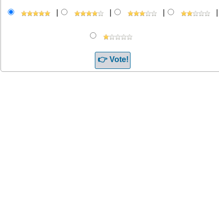
|
|
|
|