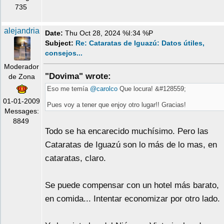
735
alejandria
Date:
Thu Oct 28, 2024 %I:34 %P
Subject:
Re: Cataratas de Iguazú: Datos útiles,
consejos...
Moderador
"Dovima" wrote:
de Zona
Eso me temía
@carolco
Que locura! &#128559;
01-01-2009
Pues voy a tener que enjoy otro lugar!! Gracias!
Messages:
8849
Todo se ha encarecido muchísimo. Pero las
Cataratas de Iguazú son lo más de lo mas, en
cataratas, claro.
Se puede compensar con un hotel más barato,
en comida... Intentar economizar por otro lado.