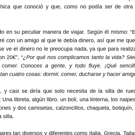
ica que conoció y que, como no podía ser de otra 
do en su peculiar manera de viajar. Según él mismo: “E
ré con un amigo al que le debía dinero, así que me que
 se ve el dinero no le preocupa nada, ya que para realiz
on 20€”, “
¿Por qué nos complicamos tanto la vida? Si
 comer. Conoces a gente, y todo fluye. ¡Qué sencil
tan cuatro cosas: dormir, comer, ducharse y hacer amig
 y casi se diría que solo necesita de la silla de r
Una libreta, algún libro, un boli, una linterna, los naip
lones y dos camisetas, calzoncillos, chaqueta, botiquín
 silla.
ares tan diversos y diferentes como Italia, Grecia, Tail