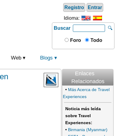
Registro
Entrar
Idioma:
Buscar
🔍
Foro
Todo
Web
Blogs
Enlaces
ven
Relacionados
•
Más Acerca de Travel
Experiences
Noticia más leída
sobre Travel
Experiences:
•
Birmania (Myanmar)