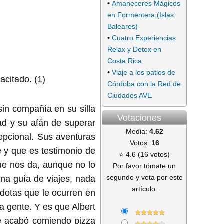
•
Amaneceres Mágicos
en Formentera (Islas
Baleares)
•
Cuatro Experiencias
Relax y Detox en
Costa Rica
•
Viaje a los patios de
Córdoba con la Red de
Ciudades AVE
sin compañía en su silla
Votaciones
ad y su afán de superar
Media:
4.62
cepcional. Sus aventuras
Votos:
16
e y que es testimonio de
⭐ 4.6 (16 votos)
 que nos da, aunque no lo
Por favor tómate un
segundo y vota por este
na guía de viajes, nada
artículo:
cdotas que le ocurren en
a gente. Y es que Albert
que acabó comiendo pizza