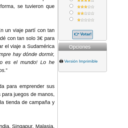
forma, se tuvieron que
n un viaje partí con tan
dé con tan solo 3€ para
ar el viaje a Sudamérica
Opciones
empre hay dónde dormir,
🖨️
Versión Imprimible
lo es el mundo! Lo he
os.
”
ueda para emprender sus
es para juegos de manos,
, la tienda de campaña y
andia, Singapur, Malasia,