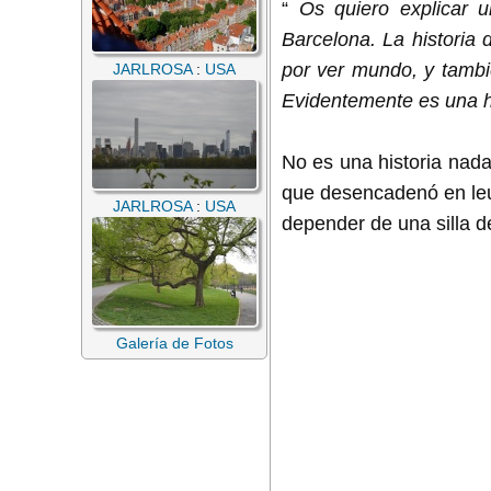
“
Os quiero explicar u
Barcelona. La historia 
por ver mundo, y tambi
JARLROSA
:
USA
Evidentemente es una h
No es una historia nada
que desencadenó en leu
JARLROSA
:
USA
depender de una silla d
Galería de Fotos