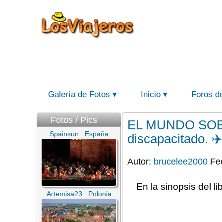
Galería de Fotos
Inicio
Foros d
Fotos / Pics
EL MUNDO SOBRE
Spainsun
:
España
discapacitado. ✈️
Autor:
brucelee2000
Fec
En la sinopsis del li
Artemisa23
:
Polonia