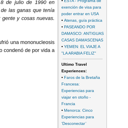
•
ESTA - Programa de
 18 de julio de 1990 en
exención de visa para
y de las ganas que tenía
poder entrar en USA
r gente y cosas nuevas.
•
Atenas, guía práctica
•
PASEANDO POR
DAMASCO: ANTIGUAS
CASAS DAMASCENAS
sufrió una mononucleosis
•
YEMEN: EL VIAJE A
o condenó de por vida a
"LA ARABIA FELIZ"
Ultimo Travel
Experiences:
•
Faros de la Bretaña
Francesa:
Experiencias para
viajar en otoño -
Francia
•
Menorca: Cinco
Experiencias para
‘Desconectar’