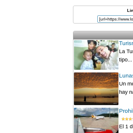
Lin
Turis
La Tu
tipo...
Lunas
Un mo
hay n
Prohi
El 1 d