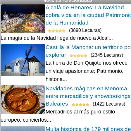
Alcalá de Henares: La Navidad
cobra vida en la ciudad Patrimoni
de la Humanidad
(3890 Lecturas)
La magia de la Navidad llega de nuevo a Alcal...
Castilla la Mancha: un territorio po
explorar
(2345 Lecturas)
La tierra de Don Quijote nos ofrece
un viaje apasionante: Patrimonio,
historia...
Navidades mágicas en Menorca
entre mercadillos y showcookings
Baleares
(1422 Lecturas)
Mercadillos al más puro estilo
europeo, conciertos...
Multa histórica de 179 millones de