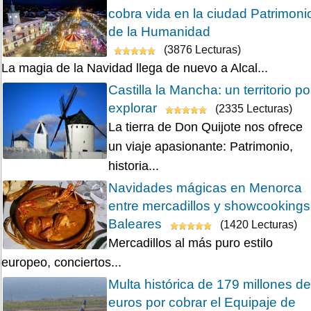
cobra vida en la ciudad Patrimoni
de la Humanidad
(3876 Lecturas)
La magia de la Navidad llega de nuevo a Alcal...
Castilla la Mancha: un territorio po
explorar
(2335 Lecturas)
La tierra de Don Quijote nos ofrece
un viaje apasionante: Patrimonio,
historia...
Navidades mágicas en Menorca
entre mercadillos y showcookings
Baleares
(1420 Lecturas)
Mercadillos al más puro estilo
europeo, conciertos...
Multa histórica de 179 millones de
euros por cobrar el Equipaje de