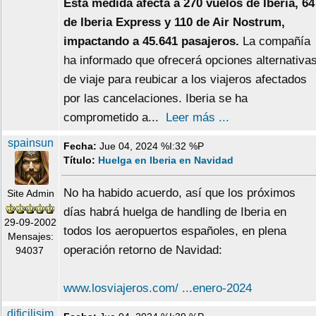
Esta medida afecta a 270 vuelos de Iberia, 64
de Iberia Express y 110 de Air Nostrum,
impactando a 45.641 pasajeros.
La compañía
ha informado que ofrecerá opciones alternativa
de viaje para reubicar a los viajeros afectados
por las cancelaciones. Iberia se ha
comprometido a...
Leer más ...
spainsun
Fecha:
Jue 04, 2024 %I:32 %P
Título:
Huelga en Iberia en Navidad
No ha habido acuerdo, así que los próximos
Site Admin
días habrá huelga de handling de Iberia en
29-09-2002
todos los aeropuertos españoles, en plena
Mensajes:
operación retorno de Navidad:
94037
www.losviajeros.com/ ...enero-2024
dificilisim