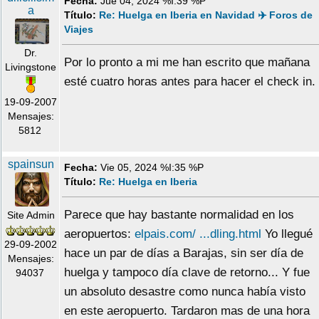
Fecha:
Jue 04, 2024 %I:39 %P
a
Título:
Re: Huelga en Iberia en Navidad ✈️ Foros de
Viajes
Dr.
Por lo pronto a mi me han escrito que mañana
Livingstone
esté cuatro horas antes para hacer el check in.
19-09-2007
Mensajes:
5812
spainsun
Fecha:
Vie 05, 2024 %I:35 %P
Título:
Re: Huelga en Iberia
Parece que hay bastante normalidad en los
Site Admin
aeropuertos:
elpais.com/ ...dling.html
Yo llegué
29-09-2002
hace un par de días a Barajas, sin ser día de
Mensajes:
huelga y tampoco día clave de retorno... Y fue
94037
un absoluto desastre como nunca había visto
en este aeropuerto. Tardaron mas de una hora