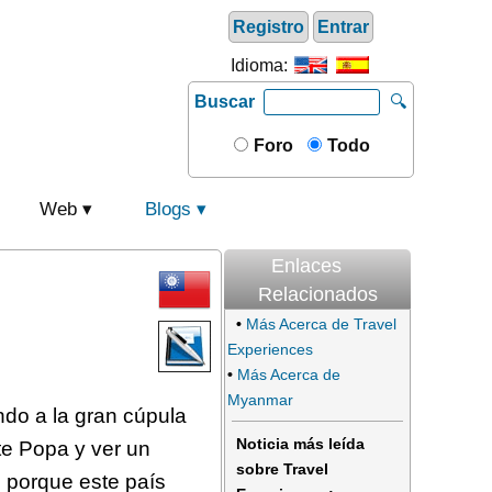
Registro
Entrar
Idioma:
Buscar
🔍
Foro
Todo
Web
Blogs
Enlaces
Relacionados
•
Más Acerca de Travel
Experiences
•
Más Acerca de
Myanmar
do a la gran cúpula
Noticia más leída
te Popa y ver un
sobre Travel
, porque este país