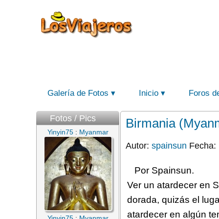
Galería de Fotos
Inicio
Foros d
Fotos / Pics
Birmania (Myanma
Yinyin75
:
Myanmar
Autor:
spainsun
Fecha: 
Por Spainsun.
Ver un atardecer en 
dorada, quizás el lug
atardecer en algún te
Yinyin75
:
Myanmar