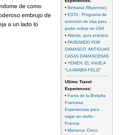
Experiences:
iendome de como
•
Birmania (Myanmar)
 poderoso embrujo de
•
ESTA - Programa de
exención de visa para
ja a un lado lo
poder entrar en USA
•
Atenas, guía práctica
•
PASEANDO POR
DAMASCO: ANTIGUAS
CASAS DAMASCENAS
•
YEMEN: EL VIAJE A
"LA ARABIA FELIZ"
Ultimo Travel
Experiences:
•
Faros de la Bretaña
Francesa:
Experiencias para
viajar en otoño -
Francia
•
Menorca: Cinco