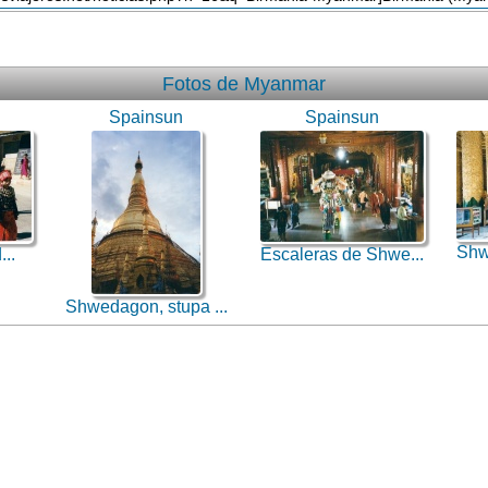
Fotos de Myanmar
Spainsun
Spainsun
Shw
...
Escaleras de Shwe...
Shwedagon, stupa ...