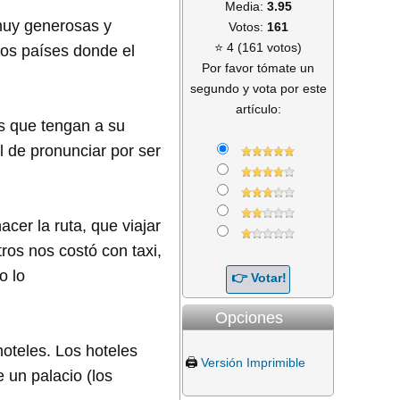
Media:
3.95
muy generosas y
Votos:
161
⭐ 4 (161 votos)
ros países donde el
Por favor tómate un
segundo y vota por este
artículo:
s que tengan a su
 de pronunciar por ser
acer la ruta, que viajar
ros nos costó con taxi,
o lo
Opciones
oteles. Los hoteles
🖨️
Versión Imprimible
 un palacio (los