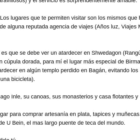
avillosos) y el servicio es sorprendentemente amable.
Los lugares que te permiten visitar son los mismos que
to de alguna reputada agencia de viajes (Años luz, Viaje
l es que se debe ver un atardecer en Shwedagon (Rangú
n cúpula dorada, para mí el lugar más especial de Birman
rdecer en algún templo perdido en Bagán, evitando los 
una bicicleta).
lago Inle, su canoas, sus monasterios y casa flotantes y 
gar para comprar artesanía en plata, tapices y muñecas
de U Bein, el mas largo puente de teca del mundo.