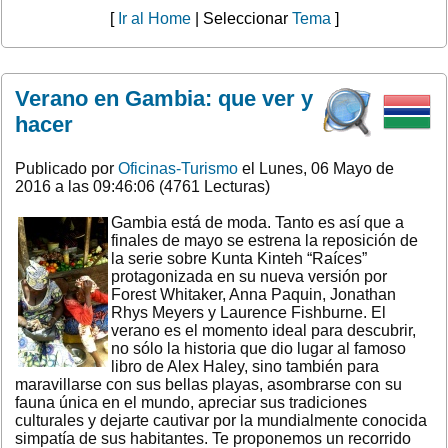
[
Ir al Home
| Seleccionar
Tema
]
Verano en Gambia: que ver y
hacer
Publicado por
Oficinas-Turismo
el Lunes, 06 Mayo de
2016 a las 09:46:06 (4761 Lecturas)
Gambia está de moda. Tanto es así que a
finales de mayo se estrena la reposición de
la serie sobre Kunta Kinteh “Raíces”
protagonizada en su nueva versión por
Forest Whitaker, Anna Paquin, Jonathan
Rhys Meyers y Laurence Fishburne. El
verano es el momento ideal para descubrir,
no sólo la historia que dio lugar al famoso
libro de Alex Haley, sino también para
maravillarse con sus bellas playas, asombrarse con su
fauna única en el mundo, apreciar sus tradiciones
culturales y dejarte cautivar por la mundialmente conocida
simpatía de sus habitantes. Te proponemos un recorrido