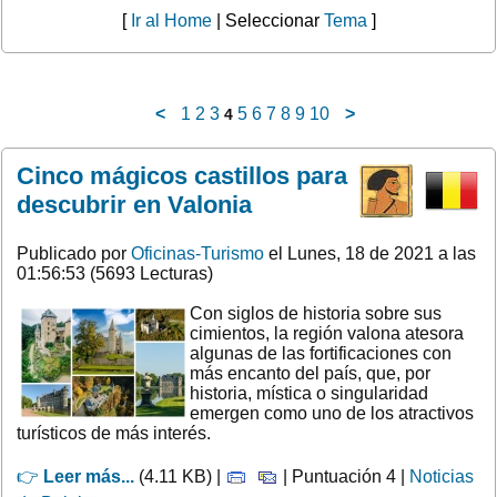
[
Ir al Home
| Seleccionar
Tema
]
<
1
2
3
5
6
7
8
9
10
>
4
Cinco mágicos castillos para
descubrir en Valonia
Publicado por
Oficinas-Turismo
el Lunes, 18 de 2021 a las
01:56:53 (5693 Lecturas)
Con siglos de historia sobre sus
cimientos, la región valona atesora
algunas de las fortificaciones con
más encanto del país, que, por
historia, mística o singularidad
emergen como uno de los atractivos
turísticos de más interés.
👉
Leer más...
(4.11 KB) |
| Puntuación 4 |
Noticias