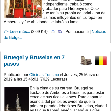
independiente, trabajó como
grabador para Hiëronymus Cock,
que tenía su propia editorial -una de
lás más influyentes en Europa- en
Amberes, y fue ahí donde se labró su fama.
👉
Leer más...
(2.09 KB) |
| Puntuación 5 |
Noticias
de Belgica
Bruegel y Bruselas en 7
pasos
Publicado por
Oficinas-Turismo
el Jueves, 25 Marzo de
2019 a las 15:46:01 (7629 Lecturas)
En la cima de su carrera, Bruegel se
trasladó de Amberes a Bruselas para estar
cerca de sus ricos clientes. Para captar la
esencia del pintor, es evidente que la
primera parada deberá ser Bruselas, ciudad
en la que trabajó, vivió y acabó sus días.