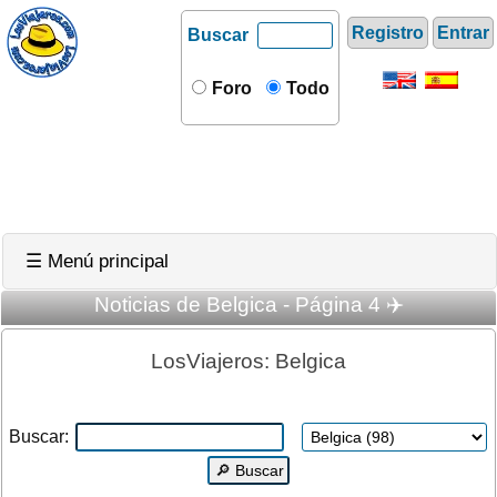
Registro
Entrar
Buscar
Foro
Todo
☰ Menú principal
Noticias de Belgica - Página 4 ✈️
LosViajeros: Belgica
Buscar: