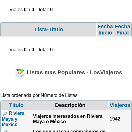
Viajes
0
a
0
, total:
0
Fecha
Fecha
Lista-Título
Inicio
Final
Viajes
0
a
0
, total:
0
Listas mas Populares - LosViajeros
Lista ordenada por Número de Listas
Título
Descripción
Viajeros
Riviera
Viajeros interesados en Riviera
1942
Maya y
Maya o México
Mexico
Los que buscan compañeros de