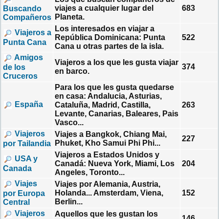
viajes a cualquier lugar del
683
Buscando
Planeta.
Compañeros
Los interesados en viajar a
Viajeros a
República Dominicana: Punta
522
Punta Cana
Cana u otras partes de la isla.
Amigos
Viajeros a los que les gusta viajar
374
de los
en barco.
Cruceros
Para los que les gusta quedarse
en casa: Andalucia, Asturias,
España
Cataluña, Madrid, Castilla,
263
Levante, Canarias, Baleares, Pais
Vasco...
Viajeros
Viajes a Bangkok, Chiang Mai,
227
Phuket, Kho Samui Phi Phi...
por Tailandia
Viajeros a Estados Unidos y
USA y
Canadá: Nueva York, Miami, Los
204
Canada
Angeles, Toronto...
Viajes
Viajes por Alemania, Austria,
Holanda... Amsterdam, Viena,
152
por Europa
Berlin...
Central
Viajeros
Aquellos que les gustan los
146