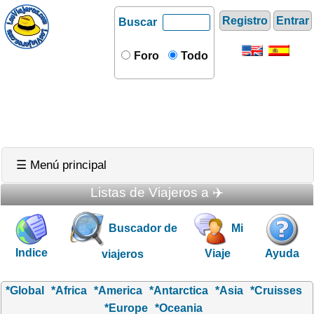
Registro
Entrar
Buscar
Foro
Todo
☰ Menú principal
Listas de Viajeros a ✈️
Buscador de
Mi
Indice
Viaje
Ayuda
viajeros
*Global
*Africa
*America
*Antarctica
*Asia
*Cruisses
*Europe
*Oceania