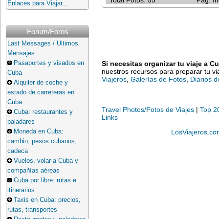
Total Fotos: 55
Pag. In
Enlaces para Viajar
...
Forum/Foros
Last Messages / Ultimos
Mensajes
:
Pasaportes y visados en
Si necesitas organizar tu viaje a C
nuestros recursos para preparar tu v
Cuba
Viajeros
,
Galerías de Fotos
,
Diarios d
Alquiler de coche y
estado de carreteras en
Cuba
Travel Photos/Fotos de Viajes
|
Top 2
Cuba: restaurantes y
Links
paladares
Moneda en Cuba:
LosViajeros.co
cambio, pesos cubanos,
cadeca
Vuelos, volar a Cuba y
compañías aéreas
Cuba por libre: rutas e
itinerarios
Taxis en Cuba: precios,
rutas, transportes