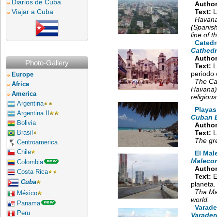
Diarios de Cuba
Author
Viajar a Cuba
Text:
L
Havana 
(Spanish
line of 
Catedr
Cathedr
Author
Photo-Gallery
Text:
L
periodo 
Europe
The Cat
Africa
Havana) 
America
religious
Argentina
Playas
Argentina II
Cuban 
Bolivia
Author
Text:
L
Brasil
The gr
Centroamerica
Chile
El Mal
Malecon
Colombia
Author
Costa Rica
Text:
E
Cuba
planeta.
Tha Ma
México
world.
Panama
Varade
Peru
Varader