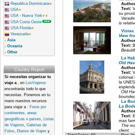
Author
Republica Dominicana
Text:
V
USA
su proxi
USA - Nueva York
Varader
USA Costa Oeste
is relat
USA Florida
Vistas
Venezuela
View fr
Asia
Author
Text:
B
Oceania
Beautif
Other
La Hab
Old Ha
Author
Country Report
Text:
V
Si necesitas organizar tu
colonial
la UNESC
viaje a
, en
LosViajeros
esplendo
encontrarás todo lo que
Old Hav
necesitas. Ponemos en tu
bounded 
mano nuestros recursos
La Bod
La Bode
para viajar a :
Foros por
Author
continentes, areas
Text:
E
geográficas o países
,
Listas
mas famo
de Viajeros
,
Galerías de
The mo
client.
Fotos
,
Diarios de Viajes
y